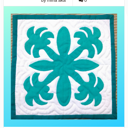
by mina aka
0